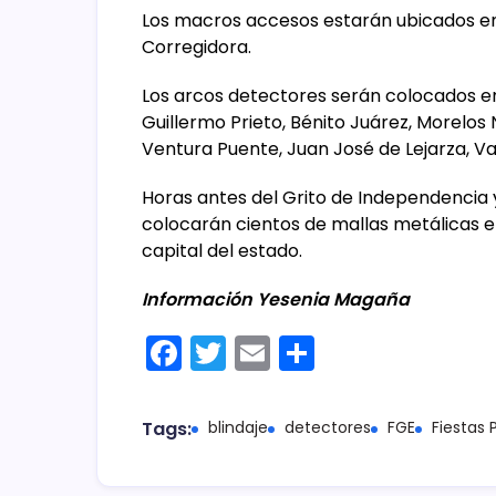
Los macros accesos estarán ubicados en 
Corregidora.
Los arcos detectores serán colocados en
Guillermo Prieto, Bénito Juárez, Morelos
Ventura Puente, Juan José de Lejarza, Va
Horas antes del Grito de Independencia y 
colocarán cientos de mallas metálicas en
capital del estado.
Información Yesenia Magaña
F
T
E
C
a
w
m
o
c
itt
ai
m
Tags:
blindaje
detectores
FGE
Fiestas 
e
er
l
p
b
ar