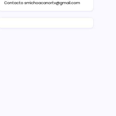
Contacto
smichoacanortv@gmail.com