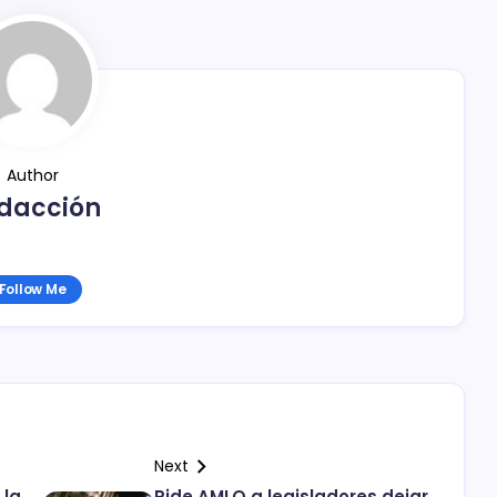
Author
dacción
Follow Me
Next
 la
Pide AMLO a legisladores dejar