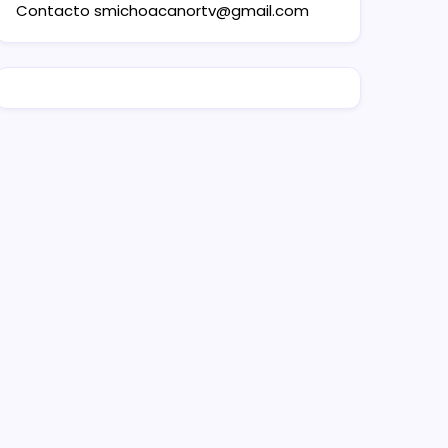
Contacto
smichoacanortv@gmail.com