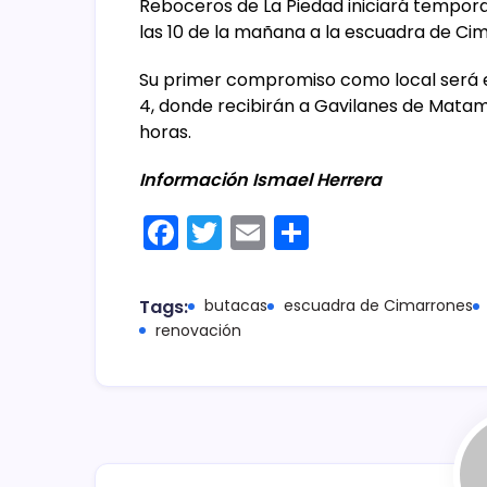
Reboceros de La Piedad iniciará tempor
las 10 de la mañana a la escuadra de Ci
Su primer compromiso como local será e
4, donde recibirán a Gavilanes de Matamor
horas.
Información Ismael Herrera
F
T
E
C
a
w
m
o
c
itt
ai
m
Tags:
butacas
escuadra de Cimarrones
e
er
l
p
renovación
b
ar
o
tir
o
k