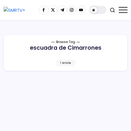
Browse Tag
escuadra de Cimarrones
1 Article
Estrenaría butacas el estadio de Los