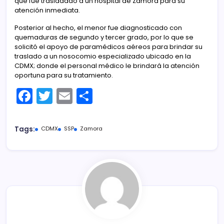
que fue trasladado a un hospital de Zamora para su
atención inmediata.
Posterior al hecho, el menor fue diagnosticado con
quemaduras de segundo y tercer grado, por lo que se
solicitó el apoyo de paramédicos aéreos para brindar su
traslado a un nosocomio especializado ubicado en la
CDMX; donde el personal médico le brindará la atención
oportuna para su tratamiento.
F
T
E
C
a
w
m
o
c
itt
ai
m
Tags:
CDMX
SSP
Zamora
e
er
l
p
b
ar
o
tir
o
k