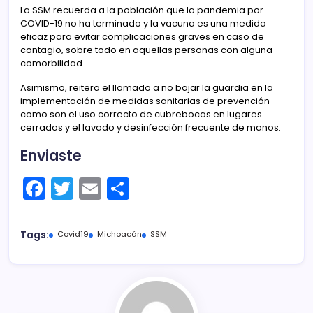
La SSM recuerda a la población que la pandemia por
COVID-19 no ha terminado y la vacuna es una medida
eficaz para evitar complicaciones graves en caso de
contagio, sobre todo en aquellas personas con alguna
comorbilidad.
Asimismo, reitera el llamado a no bajar la guardia en la
implementación de medidas sanitarias de prevención
como son el uso correcto de cubrebocas en lugares
cerrados y el lavado y desinfección frecuente de manos.
Enviaste
F
T
E
C
a
w
m
o
c
itt
ai
m
Tags:
Covid19
Michoacán
SSM
e
er
l
p
b
ar
o
tir