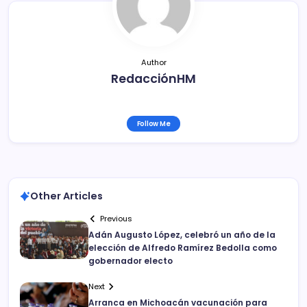
o
k
Author
RedacciónHM
Follow Me
Other Articles
Previous
Adán Augusto López, celebró un año de la
elección de Alfredo Ramírez Bedolla como
gobernador electo
Next
Arranca en Michoacán vacunación para