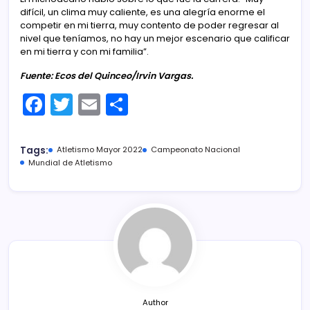
difícil, un clima muy caliente, es una alegría enorme el
competir en mi tierra, muy contento de poder regresar al
nivel que teníamos, no hay un mejor escenario que calificar
en mi tierra y con mi familia”.
Fuente: Ecos del Quinceo/Irvin Vargas.
F
T
E
C
a
w
m
o
c
itt
ai
m
Tags:
Atletismo Mayor 2022
Campeonato Nacional
e
er
l
p
Mundial de Atletismo
b
ar
o
tir
o
k
Author