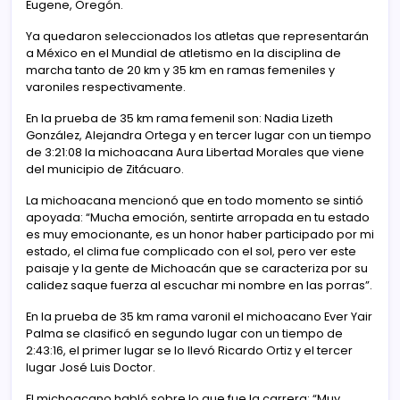
Eugene, Oregón.
Ya quedaron seleccionados los atletas que representarán
a México en el Mundial de atletismo en la disciplina de
marcha tanto de 20 km y 35 km en ramas femeniles y
varoniles respectivamente.
En la prueba de 35 km rama femenil son: Nadia Lizeth
González, Alejandra Ortega y en tercer lugar con un tiempo
de 3:21:08 la michoacana Aura Libertad Morales que viene
del municipio de Zitácuaro.
La michoacana mencionó que en todo momento se sintió
apoyada: “Mucha emoción, sentirte arropada en tu estado
es muy emocionante, es un honor haber participado por mi
estado, el clima fue complicado con el sol, pero ver este
paisaje y la gente de Michoacán que se caracteriza por su
calidez saque fuerza al escuchar mi nombre en las porras”.
En la prueba de 35 km rama varonil el michoacano Ever Yair
Palma se clasificó en segundo lugar con un tiempo de
2:43:16, el primer lugar se lo llevó Ricardo Ortiz y el tercer
lugar José Luis Doctor.
El michoacano habló sobre lo que fue la carrera: “Muy