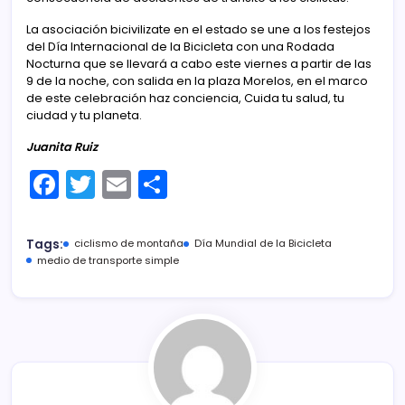
La asociación bicivilizate en el estado se une a los festejos
del Día Internacional de la Bicicleta con una Rodada
Nocturna que se llevará a cabo este viernes a partir de las
9 de la noche, con salida en la plaza Morelos, en el marco
de este celebración haz conciencia, Cuida tu salud, tu
ciudad y tu planeta.
Juanita Ruiz
F
T
E
C
a
w
m
o
c
itt
ai
m
Tags:
ciclismo de montaña
Día Mundial de la Bicicleta
e
er
l
p
medio de transporte simple
b
ar
o
tir
o
k