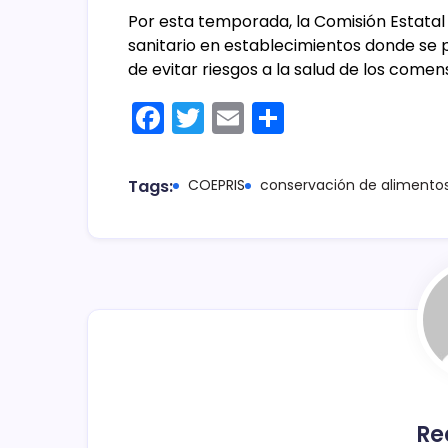
Por esta temporada, la Comisión Estatal i
sanitario en establecimientos donde se 
de evitar riesgos a la salud de los comen
F
T
E
C
a
w
m
o
c
itt
ai
m
Tags:
COEPRIS
conservación de alimento
e
er
l
p
b
ar
o
tir
o
k
Re