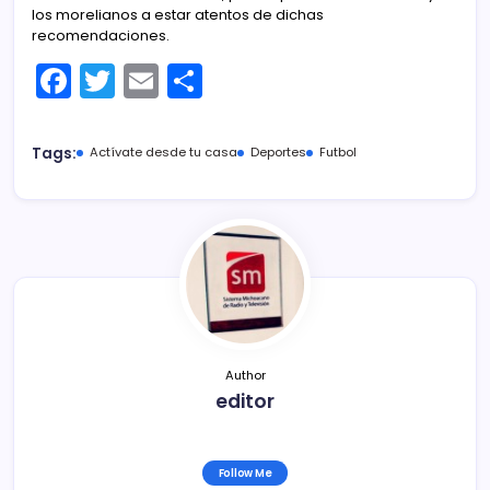
los morelianos a estar atentos de dichas
recomendaciones.
F
T
E
C
a
w
m
o
c
itt
ai
m
Tags:
Actívate desde tu casa
Deportes
Futbol
e
er
l
p
b
ar
o
tir
o
k
Author
editor
Follow Me