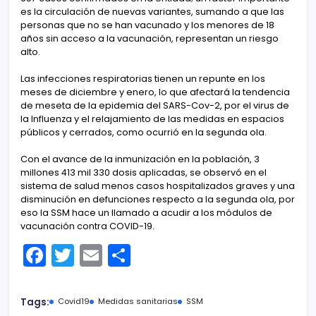
es la circulación de nuevas variantes, sumando a que las
personas que no se han vacunado y los menores de 18
años sin acceso a la vacunación, representan un riesgo
alto.
Las infecciones respiratorias tienen un repunte en los
meses de diciembre y enero, lo que afectará la tendencia
de meseta de la epidemia del SARS-Cov-2, por el virus de
la Influenza y el relajamiento de las medidas en espacios
públicos y cerrados, como ocurrió en la segunda ola.
Con el avance de la inmunización en la población, 3
millones 413 mil 330 dosis aplicadas, se observó en el
sistema de salud menos casos hospitalizados graves y una
disminución en defunciones respecto a la segunda ola, por
eso la SSM hace un llamado a acudir a los módulos de
vacunación contra COVID-19.
F
T
E
C
a
w
m
o
c
itt
ai
m
Tags:
Covid19
Medidas sanitarias
SSM