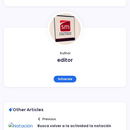
e
er
l
p
b
ar
o
tir
o
k
Author
editor
Follow Me
Other Articles
Previous
Busca volver a la actividad la natación