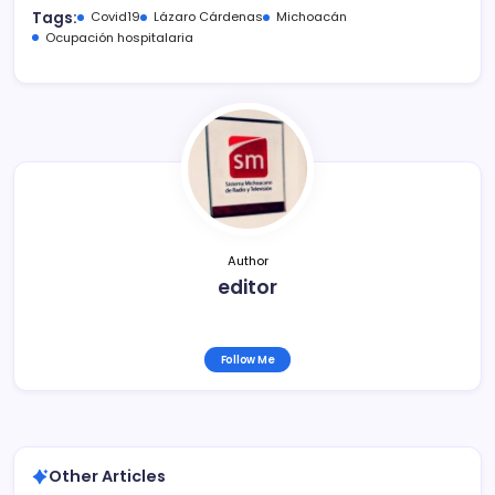
c
itt
ai
m
Tags:
Covid19
Lázaro Cárdenas
Michoacán
e
er
l
p
Ocupación hospitalaria
b
ar
o
tir
o
k
Author
editor
Follow Me
Other Articles