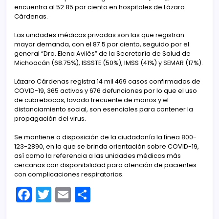
encuentra al 52.85 por ciento en hospitales de Lázaro
Cárdenas.
Las unidades médicas privadas son las que registran
mayor demanda, con el 87.5 por ciento, seguido por el
general “Dra. Elena Avilés” de la Secretaría de Salud de
Michoacán (68.75%), ISSSTE (50%), IMSS (41%) y SEMAR (17%).
Lázaro Cárdenas registra 14 mil 469 casos confirmados de
COVID-19, 365 activos y 676 defunciones por lo que el uso
de cubrebocas, lavado frecuente de manos y el
distanciamiento social, son esenciales para contener la
propagación del virus.
Se mantiene a disposición de la ciudadanía la línea 800-
123-2890, en la que se brinda orientación sobre COVID-19,
así como la referencia a las unidades médicas más
cercanas con disponibilidad para atención de pacientes
con complicaciones respiratorias.
F
T
E
C
a
w
m
o