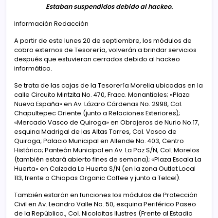
Estaban suspendidos debido al hackeo.
Información Redacción
A partir de este lunes 20 de septiembre, los módulos de
cobro externos de Tesorería, volverán a brindar servicios
después que estuvieran cerrados debido al hackeo
informático.
Se trata de las cajas de la Tesorería Morelia ubicadas en la
calle Circuito Mintzita No. 470, Fracc. Manantiales; «Plaza
Nueva España» en Av. Lázaro Cárdenas No. 2998, Col.
Chapultepec Oriente (junto a Relaciones Exteriores);
«Mercado Vasco de Quiroga» en Obrajeros de Nurio No.17,
esquina Madrigal de las Altas Torres, Col. Vasco de
Quiroga; Palacio Municipal en Allende No. 403, Centro
Histórico; Panteón Municipal en Av. La Paz S/N, Col. Morelos
(también estará abierto fines de semana); «Plaza Escala La
Huerta» en Calzada La Huerta S/N (en la zona Outlet Local
113, frente a Chiapas Organic Coffee y junto a Telcel).
También estarán en funciones los módulos de Protección
Civil en Av. Leandro Valle No. 50, esquina Periférico Paseo
de la República., Col. Nicolaitas Ilustres (Frente al Estadio