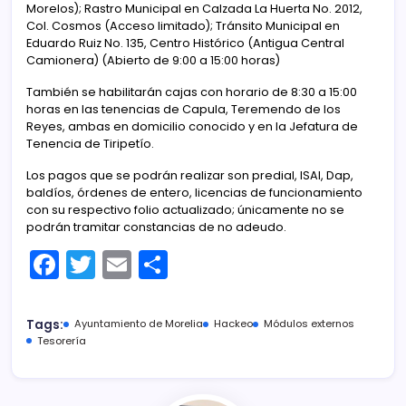
Morelos); Rastro Municipal en Calzada La Huerta No. 2012,
Col. Cosmos (Acceso limitado); Tránsito Municipal en
Eduardo Ruiz No. 135, Centro Histórico (Antigua Central
Camionera) (Abierto de 9:00 a 15:00 horas)
También se habilitarán cajas con horario de 8:30 a 15:00
horas en las tenencias de Capula, Teremendo de los
Reyes, ambas en domicilio conocido y en la Jefatura de
Tenencia de Tiripetío.
Los pagos que se podrán realizar son predial, ISAI, Dap,
baldíos, órdenes de entero, licencias de funcionamiento
con su respectivo folio actualizado; únicamente no se
podrán tramitar constancias de no adeudo.
F
T
E
C
a
w
m
o
c
itt
ai
m
Tags:
Ayuntamiento de Morelia
Hackeo
Módulos externos
e
er
l
p
Tesorería
b
ar