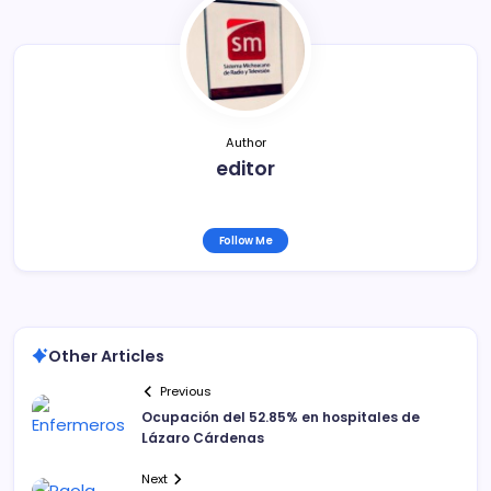
o
tir
o
k
Author
editor
Follow Me
Other Articles
Previous
Ocupación del 52.85% en hospitales de
Lázaro Cárdenas
Next