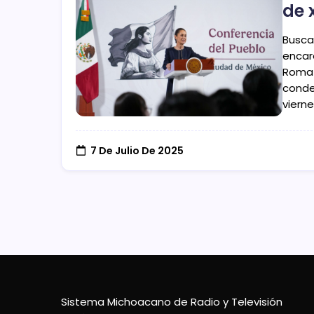
de 
Busca
encar
Roma 
conde
vierne
7 De Julio De 2025
Sistema Michoacano de Radio y Televisión