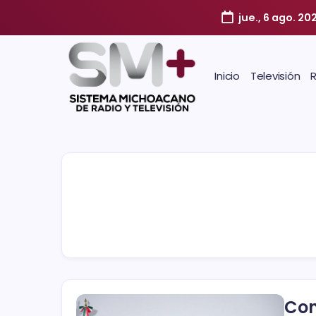
jue., 6 ago. 20
Inicio
Televisión
Con