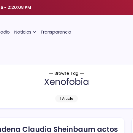
26
-
2:20:09 PM
Radio
Noticias
Transparencia
Browse Tag
Xenofobia
1 Article
dena Claudia Sheinbaum actos