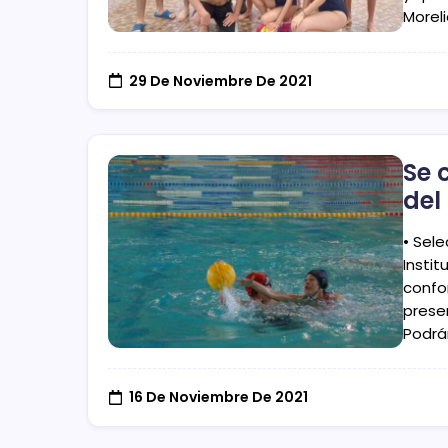
Morel
29 De Noviembre De 2021
Se 
del
• Sel
Instit
confo
prese
Podrá
16 De Noviembre De 2021