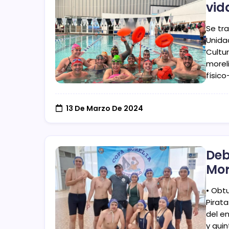
vid
Se tr
Unida
Cultur
morel
físic
13 De Marzo De 2024
Deb
Mor
• Obtu
Pirata
del e
y qui