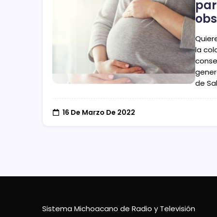
par
obs
Quiere
la co
conse
genera
de Sa
16 De Marzo De 2022
Sistema Michoacano de Radio y Televisión