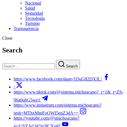
Nacional
Salud
Seguridad
Tecnología
Turismo
Transparencia
Close
Search
Search
https://www.facebook.com/share/1DuG82DXJL/
/
https://www.tiktok.com/@sistema.michoacano?_r=1&_t=ZS-
96a0qhG5we1
https://www.instagram.com/sistema.michoacano?
igsh=MThxMmFoOWI5enZ3dA==
https://youtube.com/@smichoacano?
si=USYJvLW5p3fCXs4Z