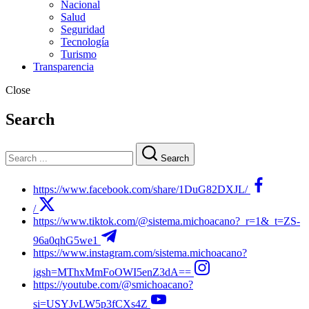
Nacional
Salud
Seguridad
Tecnología
Turismo
Transparencia
Close
Search
Search
https://www.facebook.com/share/1DuG82DXJL/
/
https://www.tiktok.com/@sistema.michoacano?_r=1&_t=ZS-
96a0qhG5we1
https://www.instagram.com/sistema.michoacano?
igsh=MThxMmFoOWI5enZ3dA==
https://youtube.com/@smichoacano?
si=USYJvLW5p3fCXs4Z