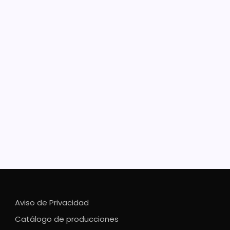
 120 antenas, Morelia tendrá
ertura gratuita de internet
ograma de Internet Gratuito para Todos costará 5
nes de pesos este primer año El Presidente Municipal
relia, Alfonso Martínez Alcázar, puso en marcha el
ma de Internet gratuito en la Tenencia de Tiripetío.
añado por el…
Aviso de Privacidad
Catálogo de producciones