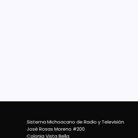
Con
cob
El Pr
millo
de Mo
Progra
Acomp
11 De Agosto De 2022
Sistema Michoacano de Radio y Televisión
José Rosas Moreno #200
Colonia Vista Bella