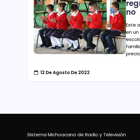
reg
no
Este 
en un 
escol
famili
preci
12 De Agosto De 2022
Sistema Michoacano de Radio y Televisión