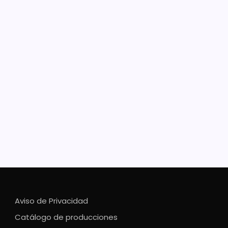
apan arranca el programa
isteando
 tradicional, música, teatro y talleres para toda la
a Con el objetivo de fomentar el turismo en el
ipio, este viernes 5 de agosto arranca la primera
ón del programa Turisteando, que ofrecerá muestra
onómica, conciertos,…
Aviso de Privacidad
Catálogo de producciones