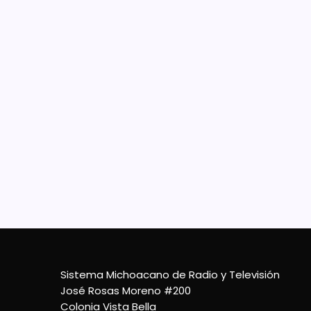
Uru
Tur
Comida
famili
munic
edici
gastr
5 De Agosto De 2022
Sistema Michoacano de Radio y Televisión
José Rosas Moreno #200
Colonia Vista Bella