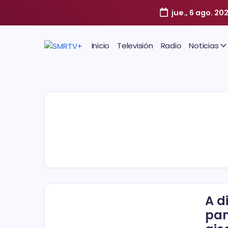
jue., 6 ago. 20
Inicio
Televisión
Radio
Noticias
A d
pan