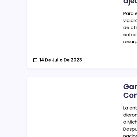
aje
Para 
viaja
de ot
enfren
resur
14 De Julio De 2023
Gan
Con
La ent
diero
a Mic
Despu
nacio