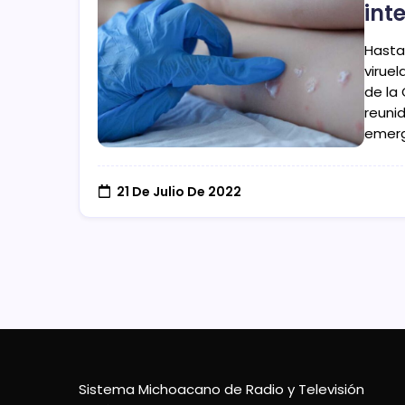
int
Hasta
virue
de la
reunid
emerg
21 De Julio De 2022
Sistema Michoacano de Radio y Televisión