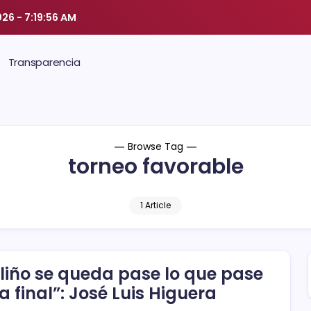
026
-
7:19:56 AM
Transparencia
Browse Tag
torneo favorable
1 Article
liño se queda pase lo que pase
la final”: José Luis Higuera