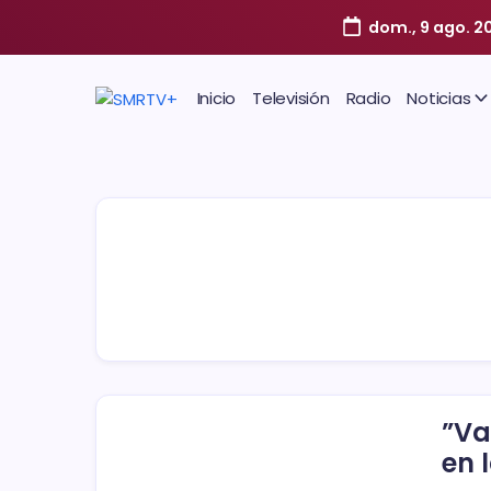
dom., 9 ago. 2
Inicio
Televisión
Radio
Noticias
”Va
en 