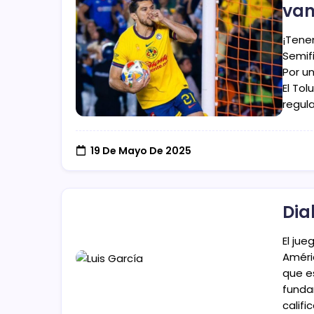
van
¡Tene
Semifi
Por un
El To
regula
19 De Mayo De 2025
Dia
El jue
Améri
que e
funda
califi