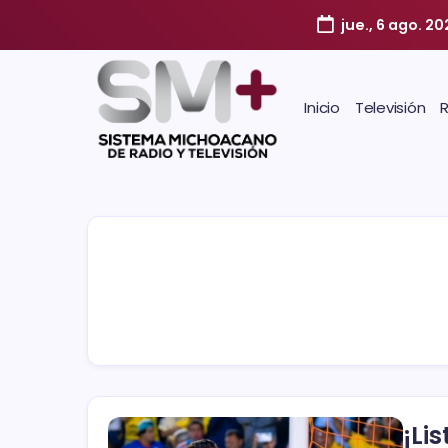
jue., 6 ago. 20
Inicio
Televisión
¡Li