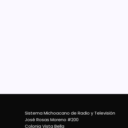
Gob
Jal
seg
Ante 
meses
Manzan
seguri
miérc
18 De Mayo De 2022
Sistema Michoacano de Radio y Televisión
José Rosas Moreno #200
Colonia Vista Bella