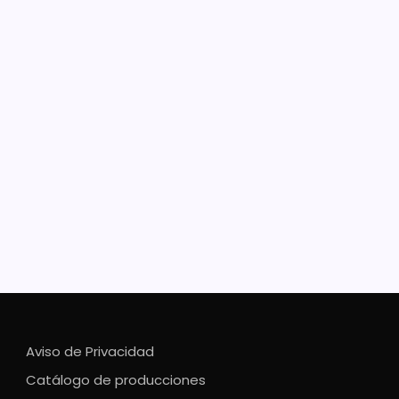
ernadores de Michoacán y
isco firman convenio de
uridad
hechos de inseguridad registrados en los últimos
 en San José de Gracia, Mazamitla, Tamazula y
illa de la Paz es que se acordó reforzar la
dad En el marco del 481 aniversario de Morelia, este
oles el gobernador del estado…
Aviso de Privacidad
Catálogo de producciones