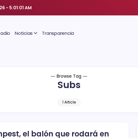
026
-
5:01:02 AM
Radio
Noticias
Transparencia
Browse Tag
Subs
1 Article
pest, el balón que rodará en