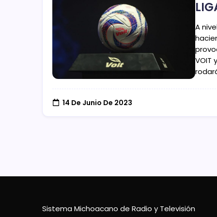
LIG
A nive
hacie
provo
VOIT 
rodará
14 De Junio De 2023
Sistema Michoacano de Radio y Televisión