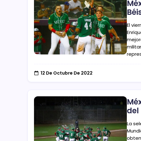
Méx
Béi
El vie
Enriq
mejor
milit
repre
12 De Octubre De 2022
Méx
del
La se
Mundia
obten