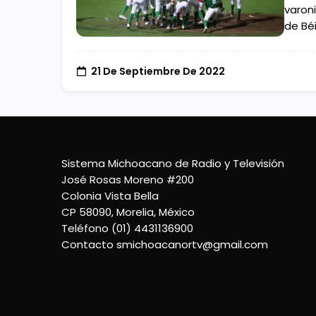
varon
de Bé
21 De Septiembre De 2022
Sistema Michoacano de Radio y Televisión
José Rosas Moreno #200
Colonia Vista Bella
CP 58090, Morelia, México
Teléfono (01) 4431136900
Contacto
smichoacanortv@gmail.com