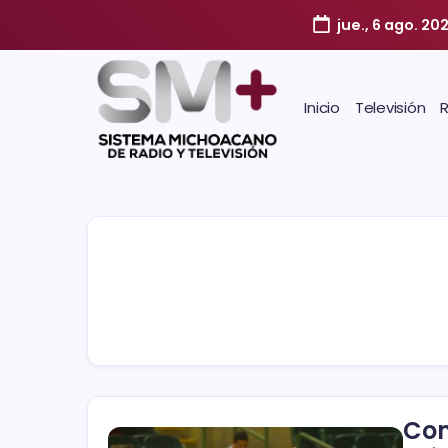
jue., 6 ago. 20
Inicio
Televisión
Con