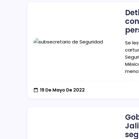
Det
con
per
Se le
cartu
Segur
México
menos
19 De Mayo De 2022
Gob
Jal
seg