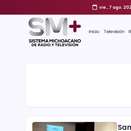
vie., 7 ago. 20
Inicio
Televisión
San