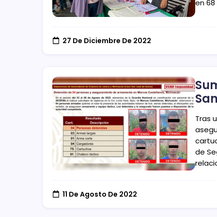
en 68 
27 De Diciembre De 2022
Sum
San
Tras 
asegu
cartu
de Se
relac
11 De Agosto De 2022