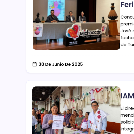
Fer
Concu
premio
José 
fecha,
de Tu
30 De Junio De 2025
IAM
El dir
menci
solic
Integr