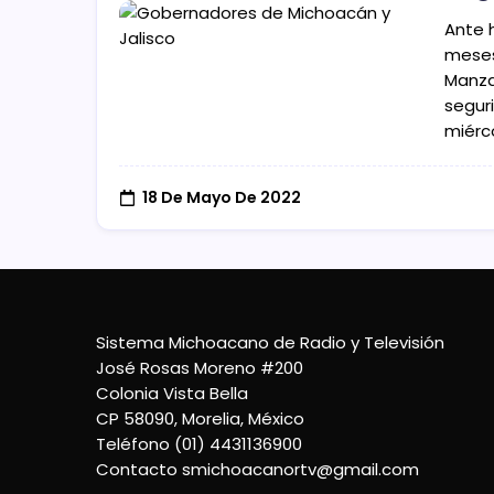
Ante 
meses
Manzan
seguri
miérc
18 De Mayo De 2022
Sistema Michoacano de Radio y Televisión
José Rosas Moreno #200
Colonia Vista Bella
CP 58090, Morelia, México
Teléfono (01) 4431136900
Contacto
smichoacanortv@gmail.com