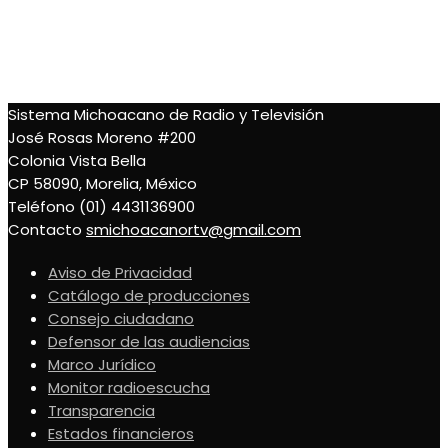
24 de abril de 2022
Sistema Michoacano de Radio y Televisión
José Rosas Moreno #200
Colonia Vista Bella
Sistema Michoacano de Radio y Televisión
CP 58090, Morelia, México
José Rosas Moreno #200
Teléfono (01) 4431136900
Colonia Vista Bella
Contacto
smichoacanortv@gmail.com
CP 58090, Morelia, México
Teléfono (01) 4431136900
Contacto
smichoacanortv@gmail.com
Aviso de Privacidad
Catálogo de producciones
Consejo ciudadano
Defensor de las audiencias
Marco Jurídico
Monitor radioescucha
Transparencia
Estados financieros