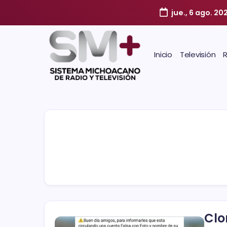
jue., 6 ago. 20
Inicio
Televisión
Clo