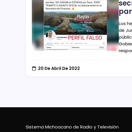
sec
par
Los h
de Jus
públic
Gobie
respo
20 De Abril De 2022
Sistema Michoacano de Radio y Televisión