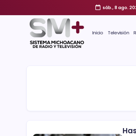
sáb., 8 ago. 2
Inicio
Televisión
Has