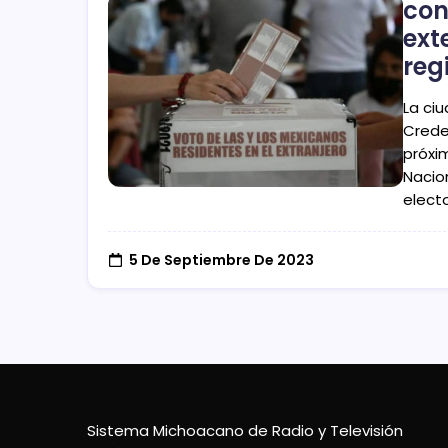
con
ext
reg
La ci
Crede
próxim
Nacion
electo
5 De Septiembre De 2023
Sistema Michoacano de Radio y Televisión