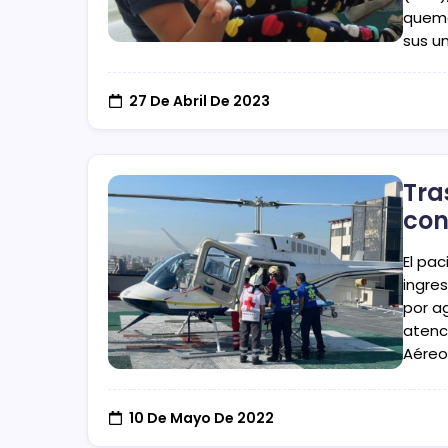
quema
sus u
27 De Abril De 2023
Tra
co
El pa
ingre
por a
atenc
Aéreo
10 De Mayo De 2022