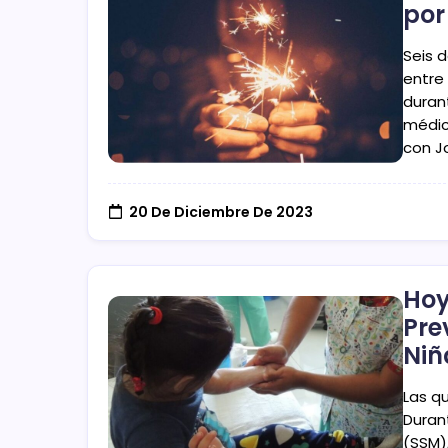
por
Seis 
entre
duran
médic
con J
20 De Diciembre De 2023
Hoy
Pre
Niñ
Las q
Duran
(SSM)