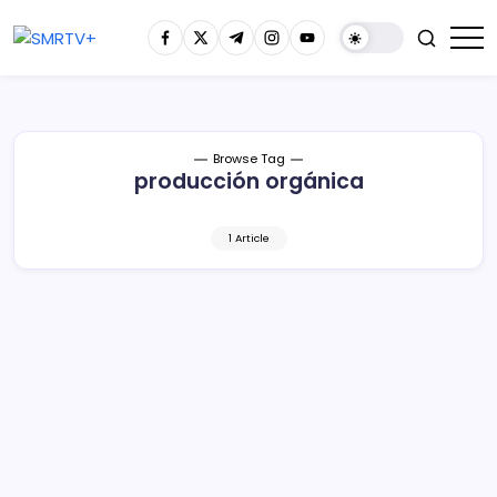
Browse Tag
producción orgánica
1 Article
Michoacán va por producción