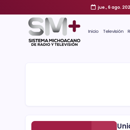
jue., 6 ago. 20
Inicio
Televisión
Uni