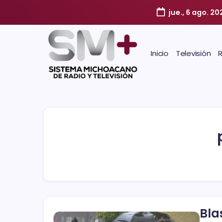
jue., 6 ago. 20
Inicio
Televisión
Bla