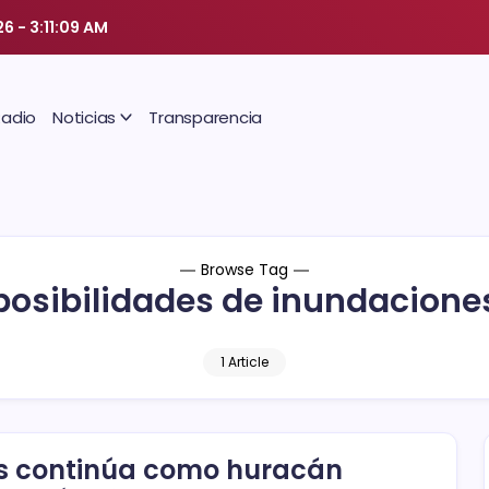
26
-
3:11:09 AM
Radio
Noticias
Transparencia
Browse Tag
posibilidades de inundacione
1 Article
s continúa como huracán