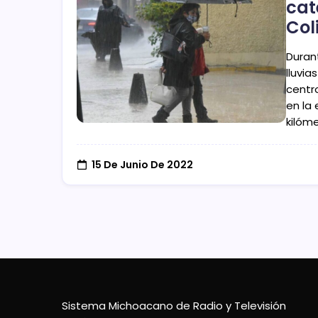
cat
Col
Durant
lluvia
centr
en la
kilóm
15 De Junio De 2022
Sistema Michoacano de Radio y Televisión