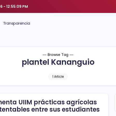
26
-
12:55:10 PM
Transparencia
Browse Tag
plantel Kananguio
1 Article
enta UIIM prácticas agrícolas
tentables entre sus estudiantes