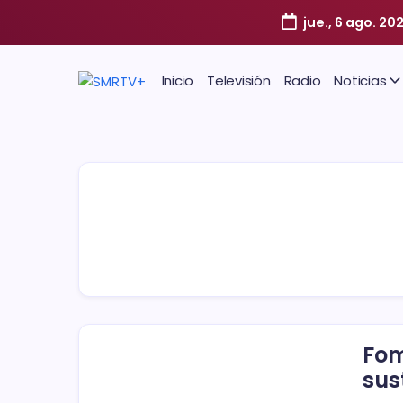
jue., 6 ago. 20
Inicio
Televisión
Radio
Noticias
Fom
sus