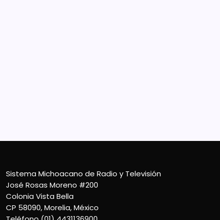
Sistema Michoacano de Radio y Televisión
José Rosas Moreno #200
Colonia Vista Bella
CP 58090, Morelia, México
Teléfono (01) 4431136900
Contacto
smichoacanortv@gmail.com
Sistema Michoacano de Radio y Televisión
José Rosas Moreno #200
Colonia Vista Bella
CP 58090, Morelia, México
Teléfono (01) 4431136900