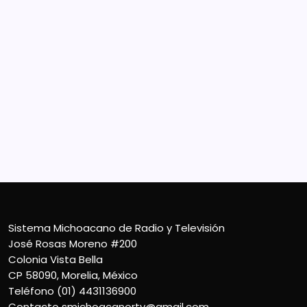
Sistema Michoacano de Radio y Televisión
José Rosas Moreno #200
Colonia Vista Bella
CP 58090, Morelia, México
Teléfono (01) 4431136900
Contacto
smichoacanortv@gmail.com
Sistema Michoacano de Radio y Televisión
José Rosas Moreno #200
Colonia Vista Bella
CP 58090, Morelia, México
Teléfono (01) 4431136900
Contacto
smichoacanortv@gmail.com