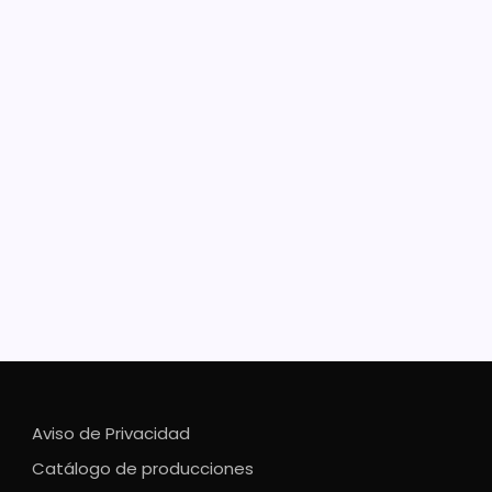
truyen en Buenavista
oratorio de drogas sintéticas
a asentado en las inmediaciones de la localidad de
as Blancas Derivado de las acciones operativas
egadas en la región de Tierra Caliente, el personal de
e de Operaciones Interinstitucionales (BOI) localizó y
nteló un laboratorio…
Aviso de Privacidad
Catálogo de producciones