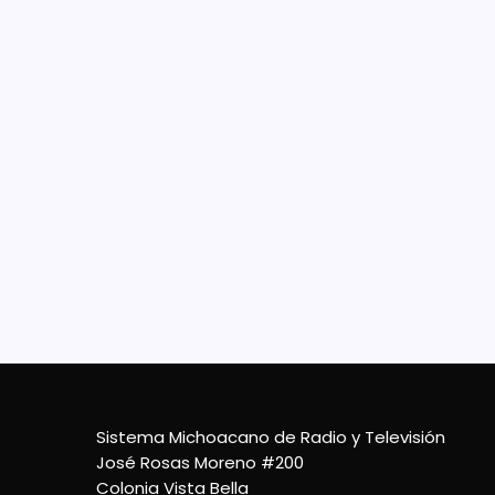
Des
lab
Estab
Piedr
despl
la Bas
desma
12 De Octubre De 2023
Sistema Michoacano de Radio y Televisión
José Rosas Moreno #200
Colonia Vista Bella