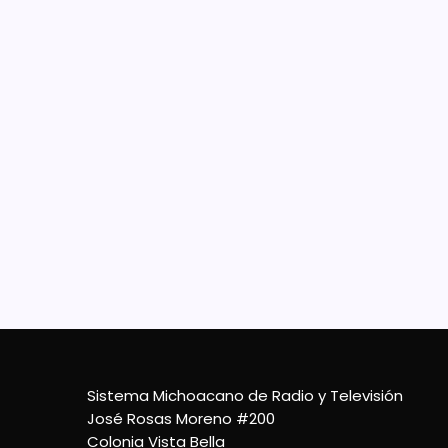
Pla
for
Pan
• Prim
Méxic
Micho
Méxic
herra
21 De Diciembre De 2025
Sistema Michoacano de Radio y Televisión
José Rosas Moreno #200
Colonia Vista Bella