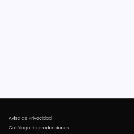
nea tu viaje por Michoacán de
ma segura y gratuita con Tata
cho: Sectur
era herramienta de asistencia turística con IA de
o Morelia, Michoacán, 21 de diciembre de 2025.-
acán se coloca a la vanguardia tecnológica en
o con el lanzamiento de Tata Pancho, la primera
mienta de asistencia turística…
Aviso de Privacidad
Catálogo de producciones