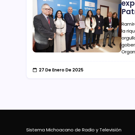
exp
Pat
Ramíre
la riq
orgul
gober
Organ
27 De Enero De 2025
Sistema Michoacano de Radio y Televisión