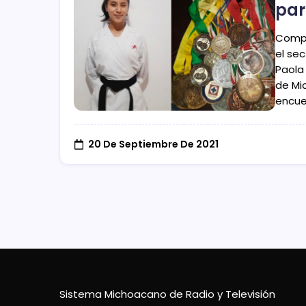
par
Compe
el sec
Paola
de Mi
encue
20 De Septiembre De 2021
Sistema Michoacano de Radio y Televisión