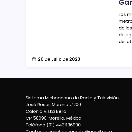
Gar
Los m
metro
de lo
deleg
del a
20 De Julio De 2023
Sistema Michoacano de Radio y Televisión
José Rosas Moreno #200
Colonia Vista Bella
CP 58090, Morelia, México
Teléfono (01) 4431136900
Contacto
smichoacanortv@gmail.com