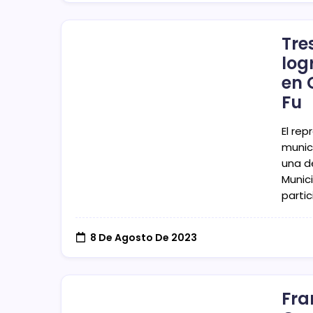
Tre
log
en 
Fu
El re
munic
una de
Munici
partic
8 De Agosto De 2023
Fra