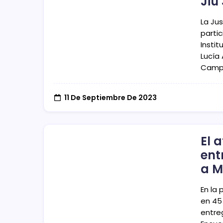
Jiu
La Ju
parti
Instit
Lucía
Campe
11 De Septiembre De 2023
El 
ent
a M
En la
en 45
entre