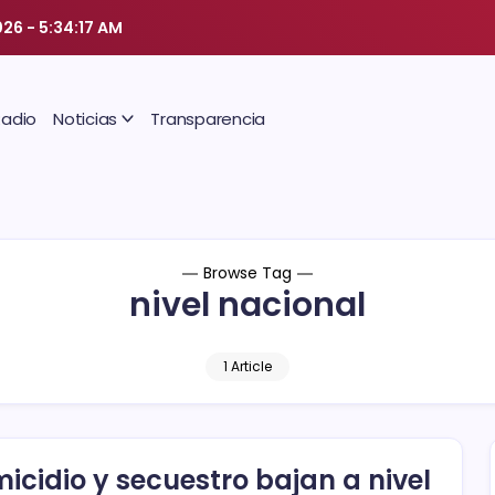
026
-
5:34:17 AM
Radio
Noticias
Transparencia
Browse Tag
nivel nacional
1 Article
icidio y secuestro bajan a nivel