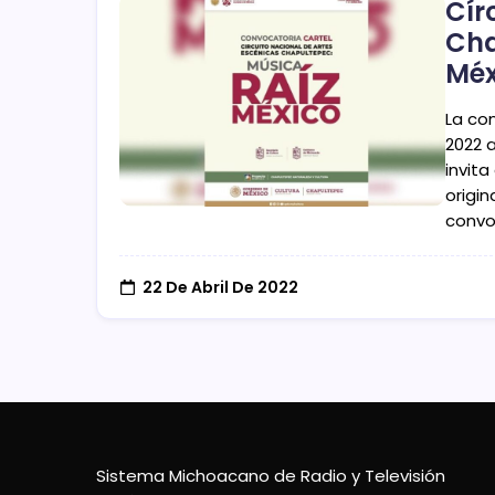
Cír
Cha
Méx
La co
2022 a
invita
origin
convo
22 De Abril De 2022
Sistema Michoacano de Radio y Televisión