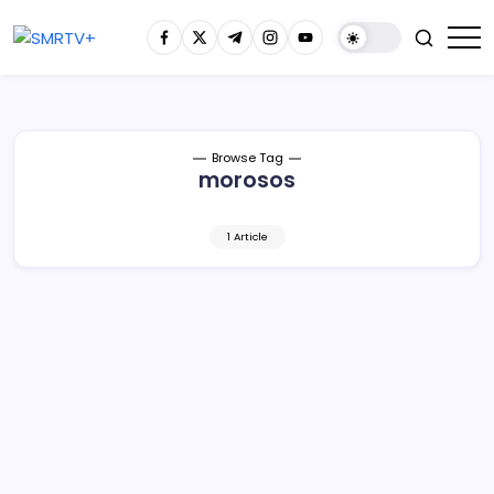
Browse Tag
morosos
1 Article
AMLO pide a morosos cumplir con