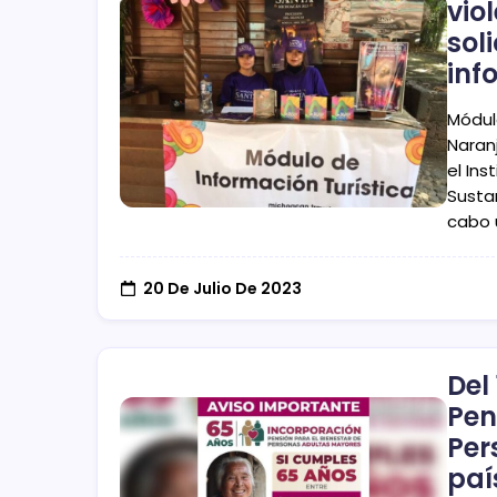
vio
sol
inf
Módul
Naran
el Ins
Sustan
cabo 
20 De Julio De 2023
Del
Pen
Per
paí