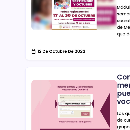
Módul
seman
secre
de Méx
que d
12 De Octubre De 2022
Con
men
pue
vac
Los q
de cu
grupo