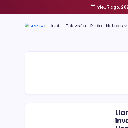
vie., 7 ago. 20
Inicio
Televisión
Radio
Noticias
Lla
inv