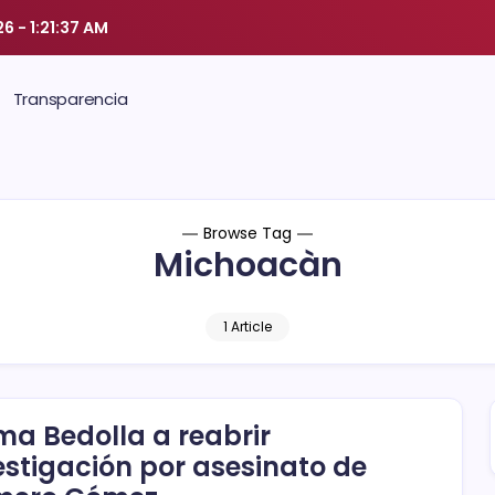
26
-
1:21:37 AM
Transparencia
Browse Tag
Michoacàn
1 Article
ma Bedolla a reabrir
estigación por asesinato de