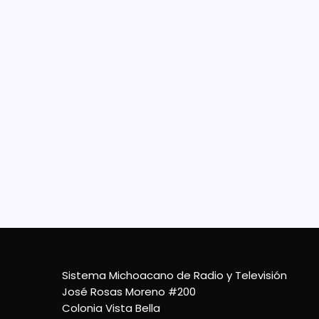
11 De Noviembre De 2022
Fer
Mor
Los p
los 5
las g
recet
tradic
10 De Octubre De 2022
Sistema Michoacano de Radio y Televisión
José Rosas Moreno #200
Colonia Vista Bella