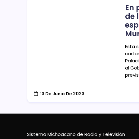
En 
de 
esp
Mun
Esta 
carta
Palac
al Go
previs
13 De Junio De 2023
Sistema Michoacano de Radio y Televisión