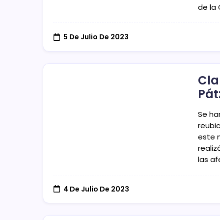
de la
5 De Julio De 2023
Cla
Pát
Se ha
reubi
este m
reali
las a
4 De Julio De 2023