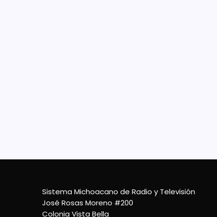
Met
Palma
Campe
celebr
inter
conse
25 De Mayo De 2022
Sistema Michoacano de Radio y Televisión
José Rosas Moreno #200
Colonia Vista Bella