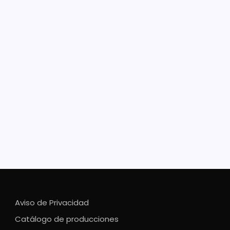
a de Ever Palma, París 2024
 encabeza la lista de 15 deportistas que abrirán el
onato Nacional de Atletismo Mayor 2022, a
arse del 2 al 5 de junio en Morelia El marchista
nacional de origen michoacano Ever Palma confía en
guir en Morelia su pase al Mundial…
Aviso de Privacidad
Catálogo de producciones